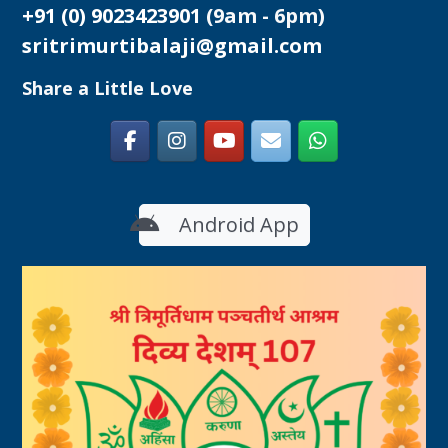
+91 (0) 9023423901
(9am - 6pm)
sritrimurtibalaji@gmail.com
Share a Little Love
Android App