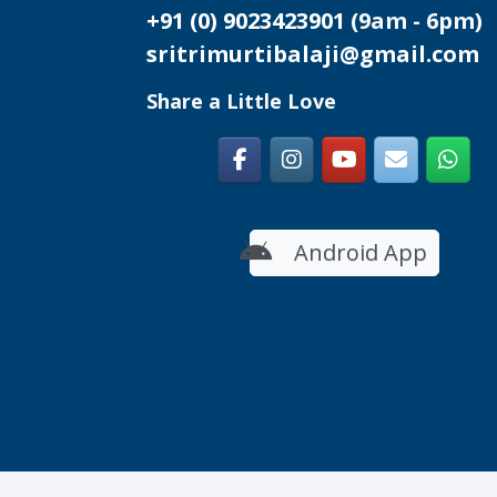
+91 (0) 9023423901
(9am - 6pm)
sritrimurtibalaji@gmail.com
Share a Little Love
Android App