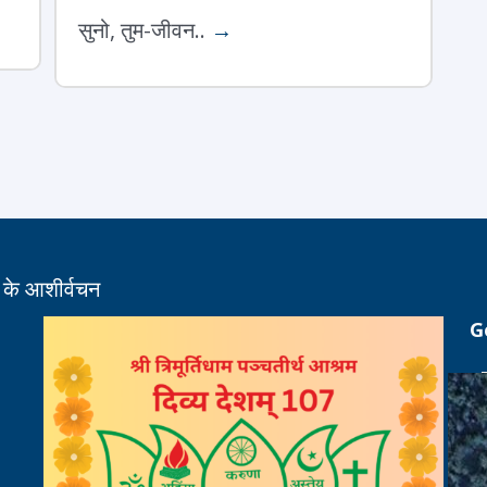
सुनो, तुम-जीवन..
→
ी के आशीर्वचन
G