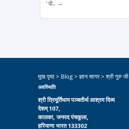
‘ दो..
→
मुख पृष्ठ
>
Blog
>
ज्ञान सागर
>
श्री गुरु ज
अवस्थिति
श्री त्रिमूर्तिधाम पञ्चतीर्थ आश्रम दिव्य
देशम् 107,
कालका, जनपद पंचकूला,
हरियाणा भारत 133302