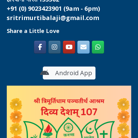
+91 (0) 9023423901
(9am - 6pm)
sritrimurtibalaji@gmail.com
Share a Little Love
Android App