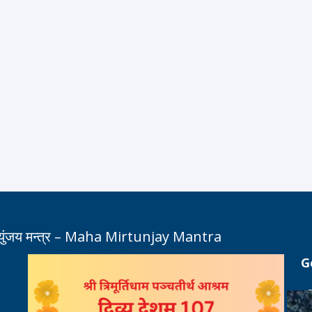
त्युंजय मन्त्र – Maha Mirtunjay Mantra
G