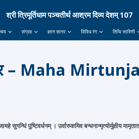
श्री त्रिमूर्तिधाम पञ्चतीर्थ आश्रम दिव्य देशम् 107
िचय
संग्रह
ज्ञान सागर
विविध रंग
तिथि सारिणी
 मन्त्र – Maha Mirtu
महे सुगन्धिं पुष्टिवर्धनम् । उर्वारुकमिव बन्धनान्मृत्योर्मुक्षीय मामृ