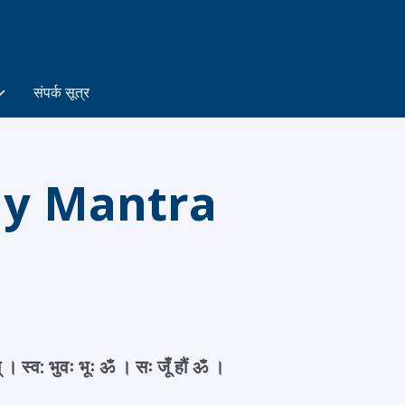
संपर्क सूत्र
njay Mantra
तात् । स्व: भुवः भूः ॐ । सः जूँ हौं ॐ ।