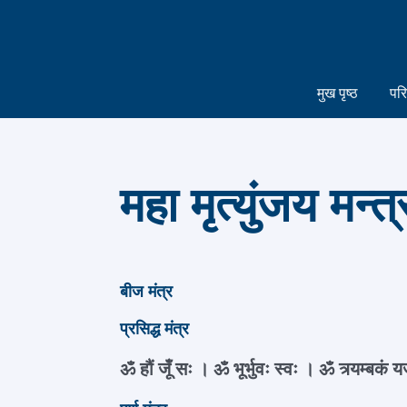
मुख पृष्ठ
पर
महा मृत्युंजय
बीज मंत्र
प्रसिद्ध मंत्र
ॐ हौं जूँ सः । ॐ भूर्भुवः स्वः । ॐ त्र्यम्बकं यजा