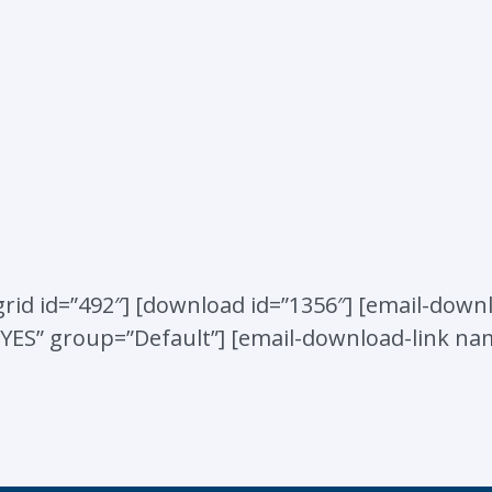
rid id=”492″] [download id=”1356″] [email-downl
YES” group=”Default”] [email-download-link nam