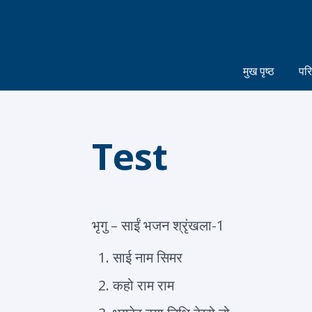
मुख पृष्ठ
पर
Test
भृगु – साईं भजन श्रृंखला-1
साई नाम सिमर
कहो राम राम