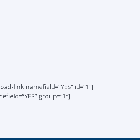
oad-link namefield=”YES” id=”1″]
efield=”YES” group=”1″]