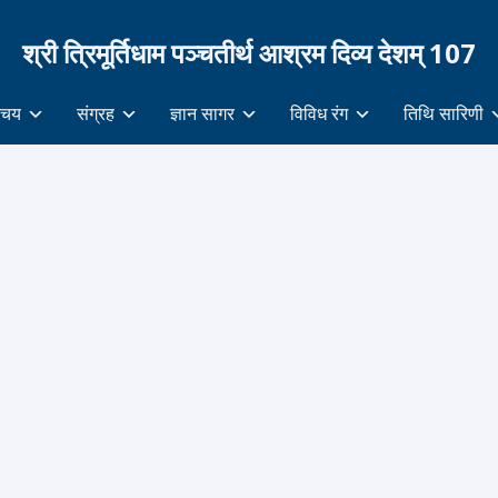
श्री त्रिमूर्तिधाम पञ्चतीर्थ आश्रम दिव्य देशम् 107
िचय
संग्रह
ज्ञान सागर
विविध रंग
तिथि सारिणी