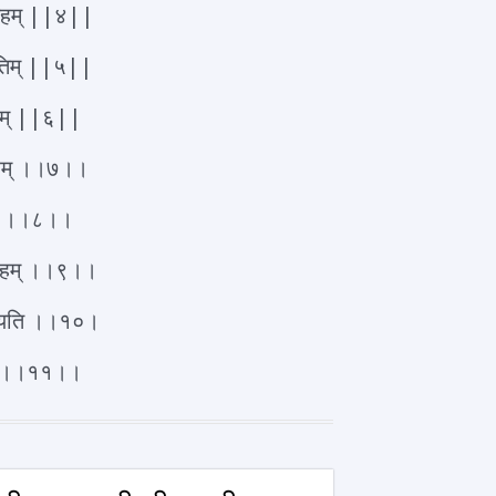
ाम्यहम् ||४||
्पतिम् ||५||
म्यहम् ||६||
्चरम् ।।७।।
्यहम् ।।८।।
ाम्यहम् ।।९।।
विष्यति ।।१०।
धनम् ।।११।।