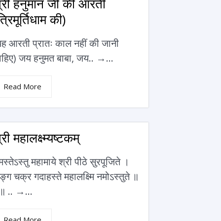
्री हनुमान जी की आरती
त्रिमूर्तिधाम की)
यह आरती प्रातः काल नहीं की जानी
ाहिए) जय हनुमत बाबा, जय.. →...
Read More
्री महालक्ष्म्यष्टकम्
स्तेऽस्तु महामाये श्री पीठे सुरपूजिते ।
ङ्ग चक्र गदाहस्ते महालक्ष्मि नमोऽस्तुते ॥
॥ .. →...
Read More