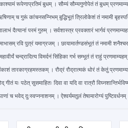
काश्यामं रूपेणाप्रतिमं बुधम् । सौम्यं सौम्यगुणोपेतं तं बुधम् प्रणम
ऋषिणाम् च गुरूं कांचनसन्निभम् बुद्धिभूतं त्रिलोकेशं तं नमामी बृहस
णालाभं दैत्यानां परमं गुरुम् । सर्वशास्त्र प्रवक्तारं भार्गवं प्रणमा
ाभासम् रवि पुत्रं यमाग्रजम् । छायामार्तण्डसंभूतं तं नमामी शनैश
 महावीर्यं चन्द्रादित्य विमर्दनं सिंहिका गर्भ सम्भूतं तं राहुं प्रणमाम
ंकाशं तारकाग्रहमस्तकम् । रौद्रं रौद्रात्मकं धोरं तं केतुं प्रणम
ोद् गीतं यः पठेत् सुसमाहितः दिवा वा यदि वा रात्रौ विघ्नशान्तिर्भ
पाणां च भवेद् दुःस्वप्ननाशनम् । ऐश्वर्यमतुलं तेषामारोग्यं पुष्टिवर्