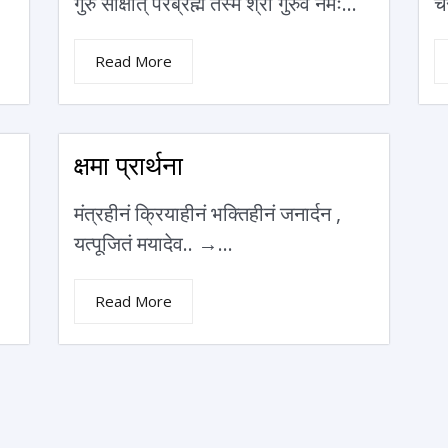
गुरु साक्षात् परब्रह्म तस्मै श्री गुरुवे नमः...
च
Read More
क्षमा प्रार्थना
मंत्रहीनं क्रियाहीनं भक्तिहीनं जनार्दन ,
यत्पूजितं मयादेव.. →...
Read More