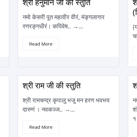
श्री हनुमान जी की स्तुति
श
(
नमो केसरी पूत महावीर वीरं, मंङ्गलागार
रणरङ्गधीरं। कपिवेष.. →...
(
च
Read More
श्री राम जी की स्तुति
श
श्री रामचन्द्र कृपालु भजु मन हरण भवभय
नम
दारुणं । नवकञ्ज.. →...
शं
१
Read More