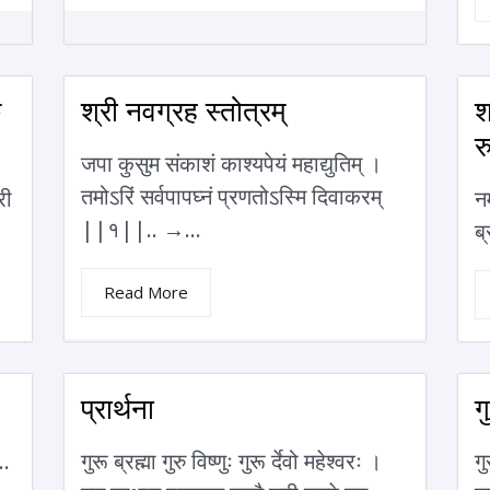
े
श्री नवग्रह स्तोत्रम्
श
र
जपा कुसुम संकाशं काश्यपेयं महाद्युतिम् ।
तमोऽरिं सर्वपापघ्नं प्रणतोऽस्मि दिवाकरम्
री
नम
||१||.. →...
ब्
Read More
प्रार्थना
ग
..
गुरू ब्रह्मा गुरु विष्णुः गुरू र्देवो महेश्वरः ।
गु