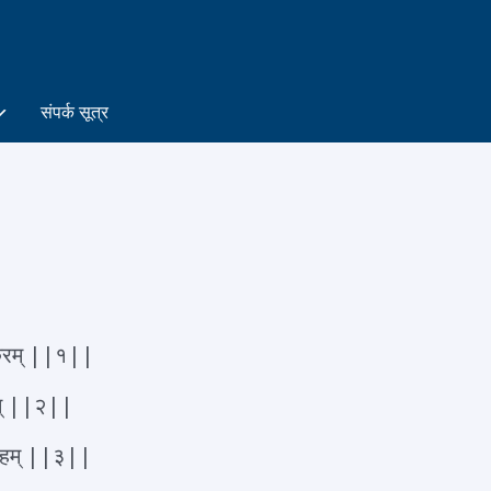
संपर्क सूत्र
िवाकरम् ||१||
षणम् ||२||
म्यहम् ||३||