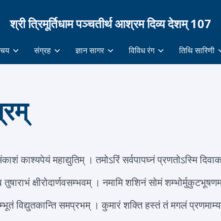
श्री त्रिमूर्तिधाम पञ्चतीर्थ आश्रम दिव्य देशम् 107
िचय
संग्रह
ज्ञान सागर
विविध रंग
तिथि सारिणी
्रम्
काशं काश्यपेयं महाद्युतिम् । तमोऽरिं सर्वपापघ्नं प्रणतोऽस्मि द
ुषाराभं क्षीरोदार्णवसम्भवम् । नमामि शशिनं सोमं शम्भोर्मुकुटभू
्भूतं विद्युतकान्ति समप्रभम् । कुमारं शक्ति हस्तं तं मगलं प्रणमा