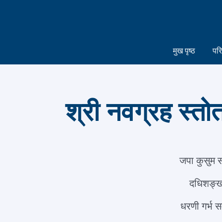
मुख पृष्ठ
पर
श्री नवग्रह स्तोत
जपा कुसुम सं
दधिशङ्ख त
धरणी गर्भ सम